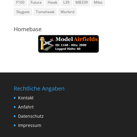
F100
Futura
Hawk
L39
MB339
Mibo
Skygate
Tomahawk
Warbird
Homebase
Rechtliche Angaben
Kontakt
Anfahrt
Datenschutz
Impressum