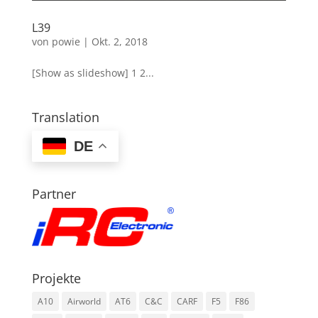
L39
von
powie
|
Okt. 2, 2018
[Show as slideshow] 1 2...
Translation
DE
Partner
Projekte
A10
Airworld
AT6
C&C
CARF
F5
F86